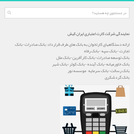
نمایندگی شرکت کارت اعتباری ایران کیش
ارائه دستگاههای کارتخوان به بانک های طرف قرارداد: بانک صادرات-بانک
تجارت -بانک سپه -بانک رفاه
بانک توسعه صادرات-بانک کارآفرین-بانک ملل
بانک خاورمیانه-بانک آینده -بانک کوثر-بانک شهر
بانک رسالت-بانک سرمایه – موسسه نور
بانک گردشکری