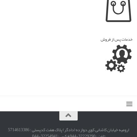
خدمات پس از فروش
ارومیه خیابان کاشانی کوی دوازده (دادگر) پلاک هفت کدپستی : 5714613386
تلفن : 32229290-044 فکس :32254941-044